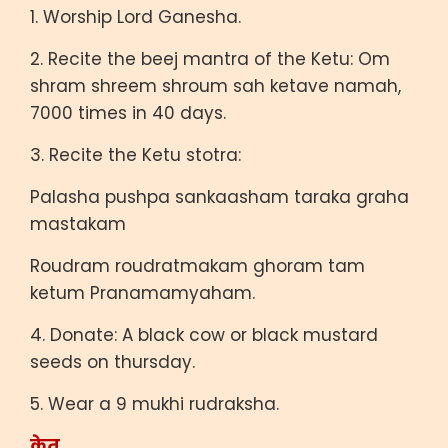
1. Worship Lord Ganesha.
2. Recite the beej mantra of the Ketu: Om
shram shreem shroum sah ketave namah,
7000 times in 40 days.
3. Recite the Ketu stotra:
Palasha pushpa sankaasham taraka graha
mastakam
Roudram roudratmakam ghoram tam
ketum Pranamamyaham.
4. Donate: A black cow or black mustard
seeds on thursday.
5. Wear a 9 mukhi rudraksha.
केतु